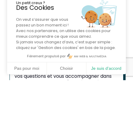
Un petit creux ?
Des Cookies
On veut s’assurer que vous
PARTANT POUR UNE
passez un bon moment ici !
Avec nos partenaires, on utilise des cookies pour
TRANSITION ÉNERGÉTIQUE ?
mieux comprendre ce que vous aimez.
N’hésitez pas à nous contacter pour toute
Si jamais vous changez d’avis, c’est super simple :
demande de renseignements. Nous
cliquez sur 'Gestion des cookies' en bas de la page.
proposons des
études solaires gratuites
Fièrement propulsé par
AM WEB & MULTIMÉDIA
et sans engagement.
Laissez-nous un
message et
l’un de nos conseillers vous
Pas pour moi
Choisir
Je suis d'accord
contactera rapidement
pour répondre à
vos questions et vous accompagner dans
votre transition vers
l’énergie solaire.
Nous contacter