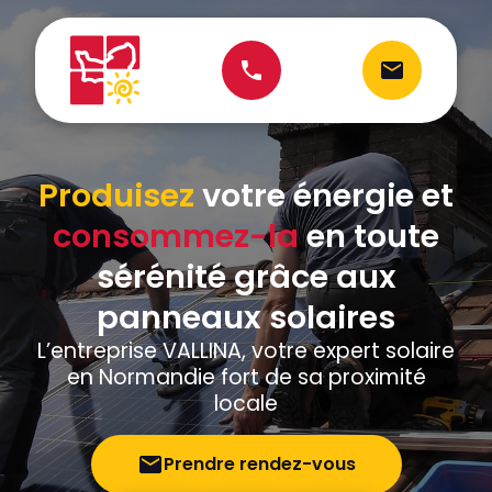
Produisez
votre énergie et
consommez-la
en toute
sérénité grâce aux
panneaux solaires
L’entreprise VALLINA, votre expert solaire
en Normandie fort de sa proximité
locale
Prendre rendez-vous